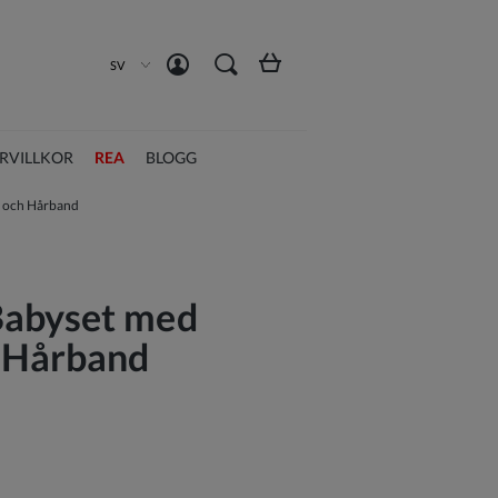
Skapa ett konto
Logga in
SV
RVILLKOR
REA
BLOGG
 och Hårband
abyset med
 Hårband