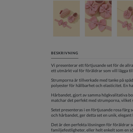
BESKRIVNING
Vi presenterar ett förtjusande set för de all
ett utmärkt val för föräldrar som vill lägga t
Strumporna är tillverkade med tanke på spä
polyester för hållbarhet och elasticitet. En h
Hårbandet, gjort av samma högkvalitativa bom
matchar det perfekt med strumporna, vilket 
Setet presenteras i en förtjusande rosa färg 
och hårbandet, ger detta set en unik, elegant 
Det är den perfekta lösningen för föräldrar so
familjefestligheter, eller helt enkelt som en 