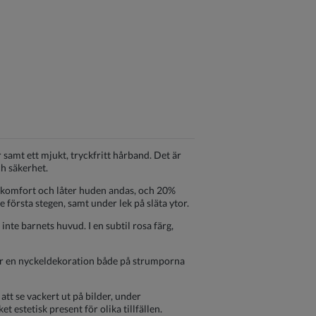
 samt ett mjukt, tryckfritt hårband. Det är
ch säkerhet.
 komfort och låter huden andas, och 20%
 första stegen, samt under lek på släta ytor.
te barnets huvud. I en subtil rosa färg,
m är en nyckeldekoration både på strumporna
att se vackert ut på bilder, under
 estetisk present för olika tillfällen.