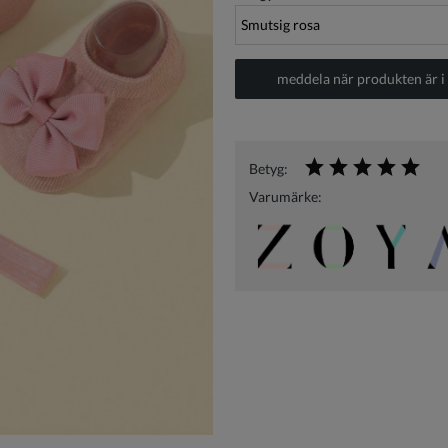
meddela när produkten är i 
Betyg:
Varumärke: