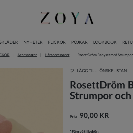
SKLÄDER
NYHETER
FLICKOR
POJKAR
LOOKBOOK
RETU
ICKOR
Accessoarer
Håraccessoarer
RosettDröm Babyset med Strumpor
JULKLÄNNINGAR FÖR FLICKOR
LÄGG TILL I ÖNSKELISTAN
RosettDröm B
Strumpor och
90,00 KR
Pris:
*
Färg på tillbehör: