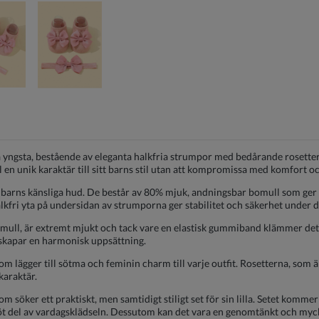
ra yngsta, bestående av eleganta halkfria strumpor med bedårande rosetter
ill en unik karaktär till sitt barns stil utan att kompromissa med komfort o
dbarns känsliga hud. De består av 80% mjuk, andningsbar bomull som ger
alkfri yta på undersidan av strumporna ger stabilitet och säkerhet under de
ull, är extremt mjukt och tack vare en elastisk gummiband klämmer det in
skapar en harmonisk uppsättning.
som lägger till sötma och feminin charm till varje outfit. Rosetterna, so
karaktär.
m söker ett praktiskt, men samtidigt stiligt set för sin lilla. Setet kommer 
söt del av vardagsklädseln. Dessutom kan det vara en genomtänkt och mycket