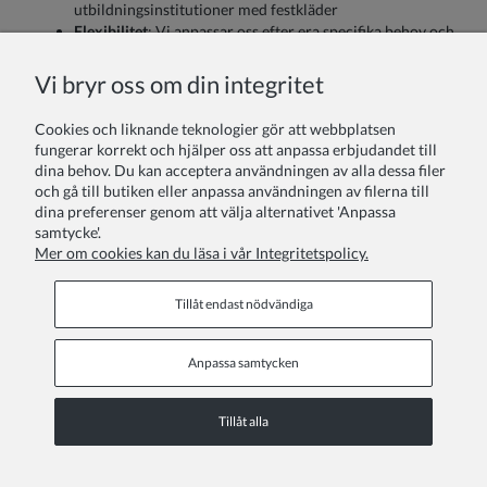
utbildningsinstitutioner med festkläder
Flexibilitet
: Vi anpassar oss efter era specifika behov och
tidplaner
Kundnöjdhet
: Hundratals nöjda skolor och förskolor
Vi bryr oss om din integritet
över hela Sverige
Cookies och liknande teknologier gör att webbplatsen
Kontakta oss redan idag för att diskutera hur vi kan hjälpa er
fungerar korrekt och hjälper oss att anpassa erbjudandet till
institution att göra era ceremonier och högtider extra
dina behov. Du kan acceptera användningen av alla dessa filer
minnesvärda med våra vackra kläder!
och gå till butiken eller anpassa användningen av filerna till
Teamet på ZOYA Fashion - festklänningar för barn, julklänning
dina preferenser genom att välja alternativet 'Anpassa
barn, festklänningar för flickor, vita klänningar barn,
samtycke'.
babyklänning, dopklänningar, klänningar till tjejer, klänning
Mer om cookies kan du läsa i vår Integritetspolicy.
barn.
Tillåt endast nödvändiga
Anpassa samtycken
INFORMATIONSSIDOR
Tillåt alla
COPYRIGHT © 2026 ZOYA GROUP