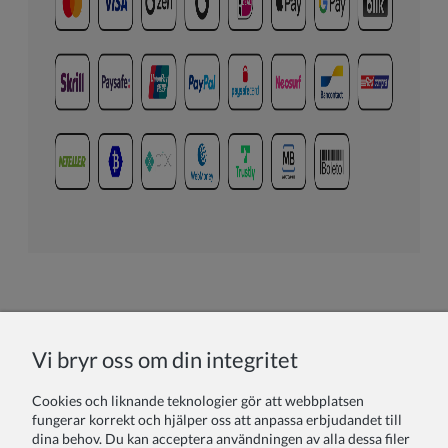
Om du har några frågor eller funderingar kring
Vi bryr oss om din integritet
betalningsprocessen, tveka inte att kontakta oss. Vår kundtjänst
står redo att hjälpa dig med alla dina behov.
Cookies och liknande teknologier gör att webbplatsen
Vi ser fram emot att hjälpa dig att göra din speciella dag ännu
fungerar korrekt och hjälper oss att anpassa erbjudandet till
mer minnesvärd med vår exklusiva kollektion av barnkläder.
dina behov. Du kan acceptera användningen av alla dessa filer