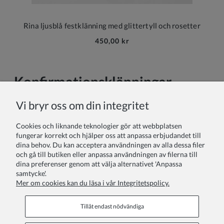
Rina ljusblå festklänning med glittertyll och rosetter
450,00 kr
Konfirmationsklänningar -
Perfekt för din särskilda dag
Vi bryr oss om din integritet
Konfirmationsdagen är en av de mest betydelsefulla
Cookies och liknande teknologier gör att webbplatsen
milstolparna i en ung persons liv, och valet av
fungerar korrekt och hjälper oss att anpassa erbjudandet till
konfirmationsklänning
spelar en central roll för att göra denna
dina behov. Du kan acceptera användningen av alla dessa filer
dag oförglömlig. Hos oss förstår vi vikten av att hitta den
och gå till butiken eller anpassa användningen av filerna till
perfekta klänningen som både speglar din personlighet och
dina preferenser genom att välja alternativet 'Anpassa
respekterar traditionens betydelse.
samtycke'.
Mer om cookies kan du läsa i vår Integritetspolicy.
Läs mer
Tillåt endast nödvändiga