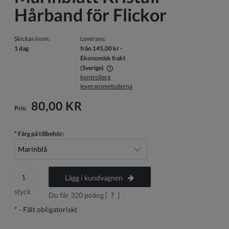
Hårband för Flickor
Skickas inom:
Leverans:
1 dag
från 145,00 kr
-
Ekonomisk frakt
(Sverige)
kontrollera
Priset inkluderar inte eventuella betalningskostnader
leveransmetoderna
80,00 KR
Pris:
*
Färg på tillbehör:
Lägg i kundvagnen
styck
Du får
320
poäng [
?
]
*
- Fält obligatoriskt