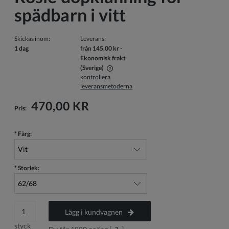
spädbarn i vitt
Skickas inom:
Leverans:
1 dag
från 145,00 kr
-
Ekonomisk frakt
(Sverige)
kontrollera
Priset inkluderar inte eventuella betalningskostnader
leveransmetoderna
470,00 KR
Pris:
*
Färg:
*
Storlek:
Lägg i kundvagnen
styck