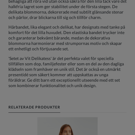
behagliga att röra vid utan också säkra för den lilla tack vare det
halkfria lagret som ger stabilitet under de första stegen. De
delikata blommorna, dekorerade med subtilt glänsande stenar
och pärlor, drar blickarna till sig och tillför charm.
Hårbandet, lika elegant och delikat, har designats med tanke på
komfort för det lilla huvudet. Den elastiska bandet trycker inte
och garanterar bekvämt bärande, medan de dekorativa
blommorna harmonierar med strumpornas motiv och skapar
ett enhetligt och förtjusande set.
'Setet av Vit Delikatess' är det perfekta valet för speciella
tillfällen som dop, familjefester eller som en del av den dagliga
klädseln som framhäver en unik stil. Det är också en utmärkt
presentidé som säkert kommer att uppskattas av unga
föräldrar. Ge ditt barn ett exceptionellt utseende med ett set
som kombinerar funktionalitet och unik design.
RELATERADE PRODUKTER