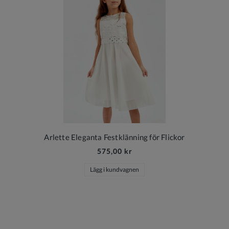
Arlette Eleganta Festklänning för Flickor
P
575,00 kr
Lägg i kundvagnen