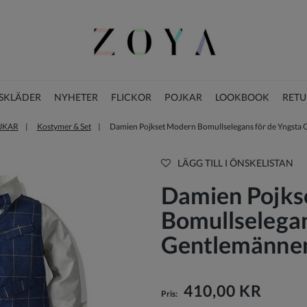
SKLÄDER
NYHETER
FLICKOR
POJKAR
LOOKBOOK
RETU
JKAR
Kostymer & Set
Damien Pojkset Modern Bomullselegans för de Yngsta
JULKLÄNNINGAR FÖR FLICKOR
LÄGG TILL I ÖNSKELISTAN
Damien Pojks
Bomullselegan
Gentlemänne
410,00 KR
Pris: