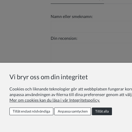
Namn eller smeknamn:
Din recension:
Vi bryr oss om din integritet
Skicka
Cookies och liknande teknologier gör att webbplatsen fungerar korrek
anpassa användningen av filerna till dina preferenser genom att välj
Mer om cookies kan du läsa i vår Integritetspolicy.
Om oss
Integritetspolicy
Regle
Tillåt endast nödvändiga
Anpassa samtycken
Tillåt alla