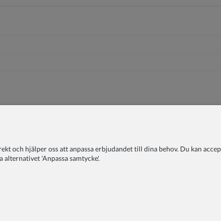
t och hjälper oss att anpassa erbjudandet till dina behov. Du kan accepte
a alternativet 'Anpassa samtycke'.
r och Villkor
Betalningsmetoder
Leverans
Reklamationer
K
För skolor & förskolor
FAQ
Blogg
COPYRIGHT © 2026 ZOYA GROUP