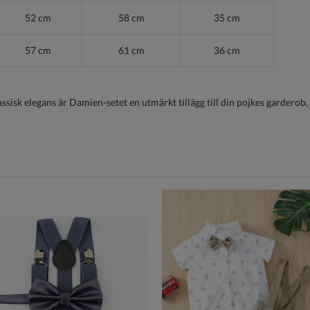
52
cm
58
cm
35
cm
57
cm
61
cm
36
cm
sisk elegans är Damien-setet en utmärkt tillägg till din pojkes garderob,