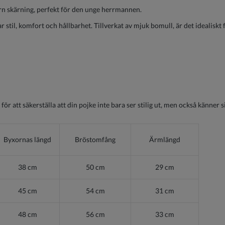
 skärning, perfekt för den unge herrmannen.
 stil, komfort och hållbarhet. Tillverkat av mjuk bomull, är det idealiskt 
ör att säkerställa att din pojke inte bara ser stilig ut, men också känner s
Byxornas längd
Bröstomfång
Ärmlängd
38 cm
50
cm
29
cm
45
cm
54
cm
31
cm
48
cm
56
cm
33
cm