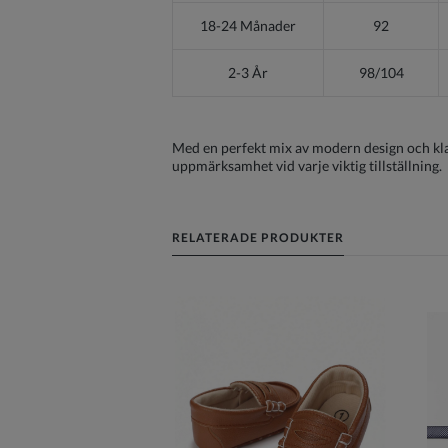
18-24 Månader
92
2-3 År
98/104
Med en perfekt mix av modern design och klas
uppmärksamhet vid varje viktig tillställning.
RELATERADE PRODUKTER