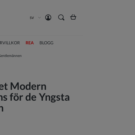
Skapa ett konto
Logga in
SV
RVILLKOR
REA
BLOGG
 Gentlemännen
et Modern
s för de Yngsta
n