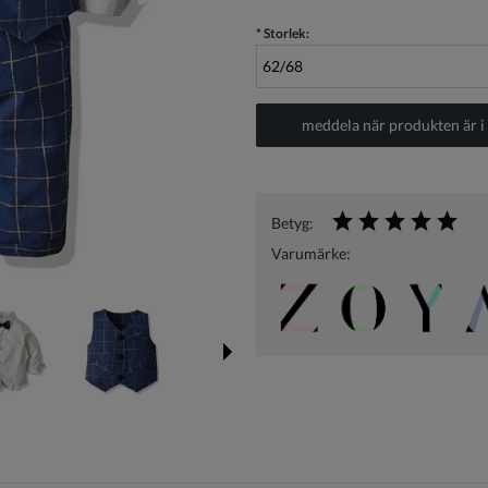
*
Storlek:
meddela när produkten är i 
Betyg:
Varumärke: