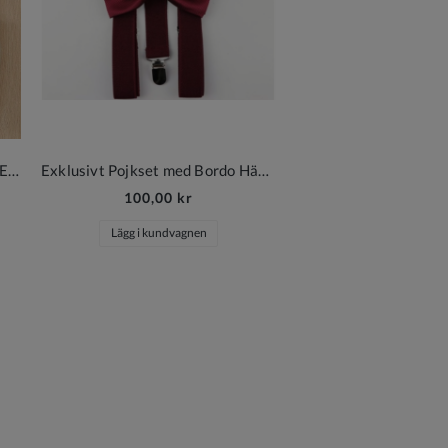
Samuel Pojkset i Khaki Modern Elegans för Speciella Tillfällen
Exklusivt Pojkset med Bordo Hängslen och Fluga
100,00 kr
Lägg i kundvagnen